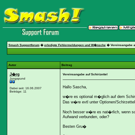
Smash Supportforum
�
erledigte Fehlermeldungen und W�nsche
�
Vereinsangabe au
Autor
Beitrag
J�rg
Vereinsangabe auf Schirizettel
Jungspund
Hallo Sascha,
Dabei seit: 16.06.2007
Beiträge: 11
w�re es optional m�glich auf dem Schiri
Das w�re evtl unter Optionen/Schirzettel
Noch besser w�re es nat�rlich, wenn sc
Aufwand verbunden, oder?
Besten Gru�