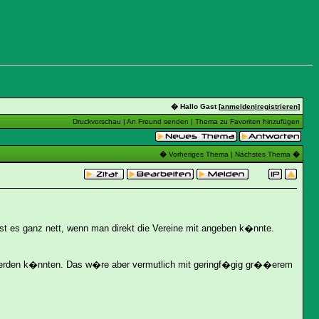
� Hallo Gast [
anmelden
|
registrieren
]
Druckvorschau
|
An Freund senden
|
Thema zu Favoriten hinzufügen
�
Vorheriges Thema
|
Nächstes Thema
�
st es ganz nett, wenn man direkt die Vereine mit angeben k�nnte.
t werden k�nnten. Das w�re aber vermutlich mit geringf�gig gr��erem