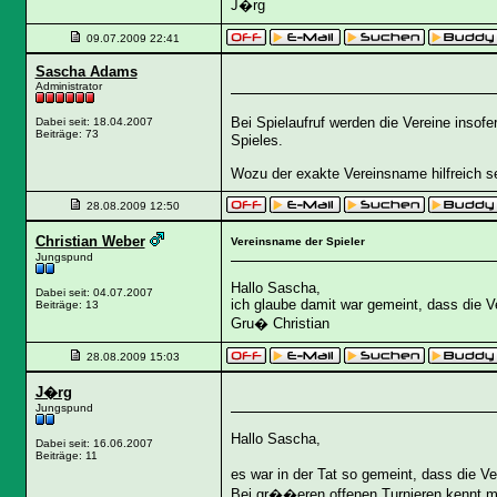
J�rg
09.07.2009
22:41
Sascha Adams
Administrator
Bei Spielaufruf werden die Vereine insof
Dabei seit: 18.04.2007
Beiträge: 73
Spieles.
Wozu der exakte Vereinsname hilfreich sei
28.08.2009
12:50
Christian Weber
Vereinsname der Spieler
Jungspund
Hallo Sascha,
Dabei seit: 04.07.2007
ich glaube damit war gemeint, dass die 
Beiträge: 13
Gru� Christian
28.08.2009
15:03
J�rg
Jungspund
Hallo Sascha,
Dabei seit: 16.06.2007
Beiträge: 11
es war in der Tat so gemeint, dass die Ve
Bei gr��eren offenen Turnieren kennt m