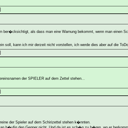
ern ber�cksichtigt, als dass man eine Warnung bekommt, wenn man einen Schi
n soll, kann ich mir derzeit nicht vorstellen, ich werde dies aber auf die To
Vereinsnamen der SPIELER auf dem Zettel stehen...
reine der Spieler auf dem Schirizettel stehen k�nnten.
an h�ufig den Gegner nicht. Und da ist es sch�n zu h�ren, wo er herkomm