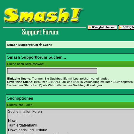
Smash Supportforum
� Suche
Smash Supportforum Suchen...
Suche nach Schlüsselwort
Einfache Suche:
Trennen Sie Suchbegriffe mit Leerzeichen voneinander.
Erweiterte Suche:
Benutzen Sie AND, OR und NOT in Verbindung mit Ihren Suchbegriffen, u
Sie können Sternchen (*) als Platzhalter in den Suchbegriff einfügen.
Suchoptionen
Durchsuche Foren