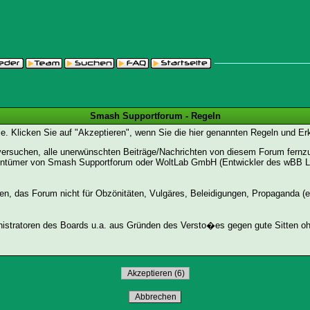
Smash Supportforum - Regeln
Sie. Klicken Sie auf "Akzeptieren", wenn Sie die hier genannten Regeln und E
suchen, alle unerwünschten Beiträge/Nachrichten von diesem Forum fernzuhal
entümer von Smash Supportforum oder WoltLab GmbH (Entwickler des wBB Lite)
den, das Forum nicht für Obzönitäten, Vulgäres, Beleidigungen, Propaganda (e
stratoren des Boards u.a. aus Gründen des Versto�es gegen gute Sitten ohn