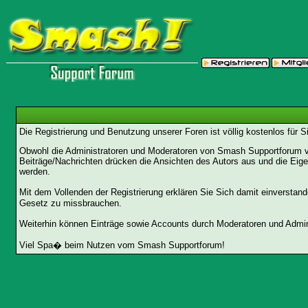
Die Registrierung und Benutzung unserer Foren ist völlig kostenlos für 
Obwohl die Administratoren und Moderatoren von Smash Supportforum ver
Beiträge/Nachrichten drücken die Ansichten des Autors aus und die Eig
werden.
Mit dem Vollenden der Registrierung erklären Sie Sich damit einverstan
Gesetz zu missbrauchen.
Weiterhin können Einträge sowie Accounts durch Moderatoren und Admini
Viel Spa� beim Nutzen vom Smash Supportforum!