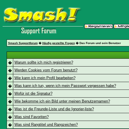
Smash Supportforum
�
Häufig gestellte Fragen
� Das Forum und sein Benutzer
Warum sollte ich mich registrieren?
�
Werden Cookies vom Forum benutzt?
�
Wie kann ich mein Profil bearbeiten?
�
Was kann ich tun, wenn ich mein Passwort vergessen habe?
�
Wofür ist die Signatur?
�
Wie bekomme ich ein Bild unter meinen Benutzernamen?
�
Was ist die Freunde-Liste und die Ignorier-liste?
�
Was sind Favoriten?
�
Was sind Rangtitel und Rangzeichen?
�