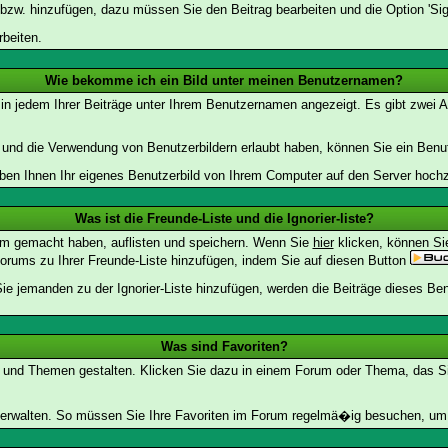
 bzw. hinzufügen, dazu müssen Sie den Beitrag bearbeiten und die Option 'Sig
rbeiten.
Wie bekomme ich ein Bild unter meinen Benutzernamen?
 in jedem Ihrer Beiträge unter Ihrem Benutzernamen angezeigt. Es gibt zwei A
lt und die Verwendung von Benutzerbildern erlaubt haben, können Sie ein Benu
uben Ihnen Ihr eigenes Benutzerbild von Ihrem Computer auf den Server hoch
Was ist die Freunde-Liste und die Ignorier-liste?
rum gemacht haben, auflisten und speichern. Wenn Sie
hier
klicken, können Si
Forums zu Ihrer Freunde-Liste hinzufügen, indem Sie auf diesen Button
Sie jemanden zu der Ignorier-Liste hinzufügen, werden die Beiträge dieses Ben
Was sind Favoriten?
en und Themen gestalten. Klicken Sie dazu in einem Forum oder Thema, das Sie
rwalten. So müssen Sie Ihre Favoriten im Forum regelmä�ig besuchen, um e