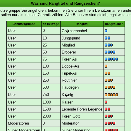
Was sind Rangtitel und Rangzeichen?
nutzergruppe Sie angehören, bekommen Sie unter Ihrem Benutzernamen andere 
 sollen nur als kleines Gimmik zählen. Alle Benutzer sind gleich, egal welch
Benutzergruppe
ab Beiträge
Rangtitel
Rangzeichen
User
0
Gr�nschnabel
User
10
Jungspund
User
25
Mitglied
User
50
Eroberer
User
75
Foren As
User
100
Doppel-As
User
150
Tripel-As
User
250
Routinier
User
500
Haudegen
User
750
K�nig
User
1000
Kaiser
User
1500
Lebende Foren Legende
User
2000
Foren Gott
Moderatoren
0
Moderator
Super Moderatoren
0
Super Moderator