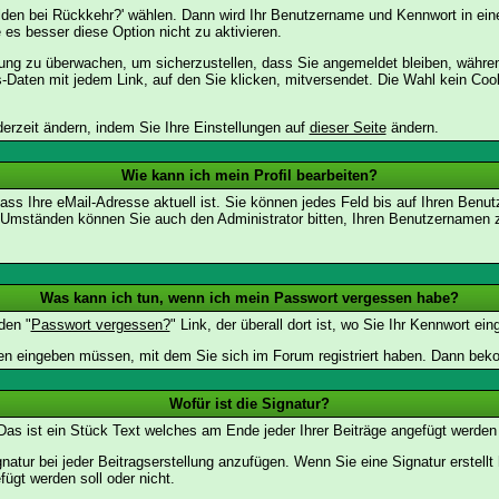
lden bei Rückkehr?' wählen. Dann wird Ihr Benutzername und Kennwort in ein
e es besser diese Option nicht zu aktivieren.
tzung zu überwachen, um sicherzustellen, dass Sie angemeldet bleiben, währ
s-Daten mit jedem Link, auf den Sie klicken, mitversendet. Die Wahl kein Co
erzeit ändern, indem Sie Ihre Einstellungen auf
dieser Seite
ändern.
Wie kann ich mein Profil bearbeiten?
f, dass Ihre eMail-Adresse aktuell ist. Sie können jedes Feld bis auf Ihren B
hen Umständen können Sie auch den Administrator bitten, Ihren Benutzernamen 
Was kann ich tun, wenn ich mein Passwort vergessen habe?
den "
Passwort vergessen?
" Link, der überall dort ist, wo Sie Ihr Kennwort e
n eingeben müssen, mit dem Sie sich im Forum registriert haben. Dann bekom
Wofür ist die Signatur?
 Das ist ein Stück Text welches am Ende jeder Ihrer Beiträge angefügt werden
gnatur bei jeder Beitragserstellung anzufügen. Wenn Sie eine Signatur erstel
ügt werden soll oder nicht.