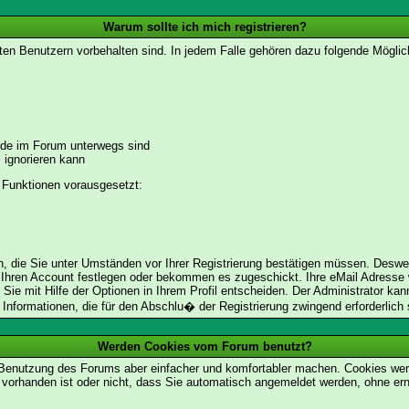
Warum sollte ich mich registrieren?
ten Benutzern vorbehalten sind. In jedem Falle gehören dazu folgende Möglic
unde im Forum unterwegs sind
m ignorieren kann
 Funktionen vorausgesetzt:
en, die Sie unter Umständen vor Ihrer Registrierung bestätigen müssen. Deswe
 Ihren Account festlegen oder bekommen es zugeschickt. Ihre eMail Adresse w
e mit Hilfe der Optionen in Ihrem Profil entscheiden. Der Administrator ka
t Informationen, die für den Abschlu� der Registrierung zwingend erforderlich 
Werden Cookies vom Forum benutzt?
 Benutzung des Forums aber einfacher und komfortabler machen. Cookies werd
m vorhanden ist oder nicht, dass Sie automatisch angemeldet werden, ohne 