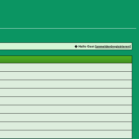
� Hallo Gast [
anmelden
|
registrieren
]