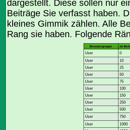
dargestellt. Diese sollen nur ei
Beiträge Sie verfasst haben. D
kleines Gimmik zählen. Alle Be
Rang sie haben. Folgende Räng
Benutzergruppe
ab Beit
User
0
User
10
User
25
User
50
User
75
User
100
User
150
User
250
User
500
User
750
User
1000