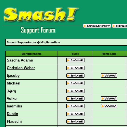
Smash Supportforum
� Mitgliederliste
Benutzername
eMail
Homepage
Sascha Adams
Christian Weber
tjacoby
Michael
J�rg
Volker
badmibs
Dustin
Flauschi