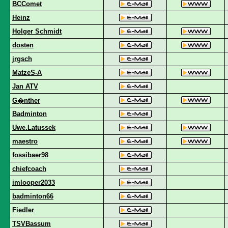
BCComet
Heinz
Holger Schmidt
dosten
jrgsch
MatzeS-A
Jan ATV
G�nther
Badminton
Uwe.Latussek
maestro
fossibaer98
chiefcoach
imlooper2033
badminton66
Fiedler
TSVBassum