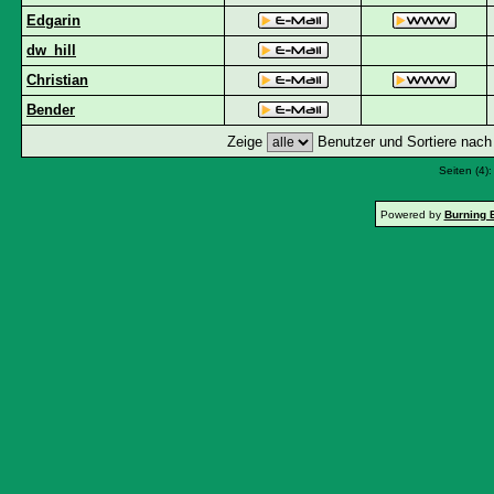
Edgarin
dw_hill
Christian
Bender
Zeige
Benutzer und Sortiere nac
Seiten (4)
Powered by
Burning 