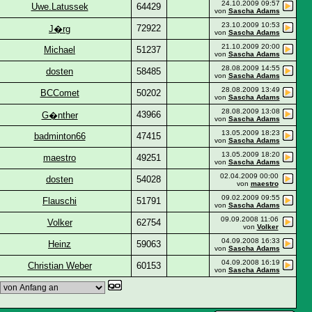
24.10.2009
09:57
Uwe.Latussek
64429
von
Sascha Adams
23.10.2009
10:53
72922
J�rg
von
Sascha Adams
21.10.2009
20:00
Michael
51237
von
Sascha Adams
28.08.2009
14:55
dosten
58485
von
Sascha Adams
28.08.2009
13:49
BCComet
50202
von
Sascha Adams
28.08.2009
13:08
43966
G�nther
von
Sascha Adams
13.05.2009
18:23
badminton66
47415
von
Sascha Adams
13.05.2009
18:20
maestro
49251
von
Sascha Adams
02.04.2009
00:00
dosten
54028
von
maestro
09.02.2009
09:55
Flauschi
51791
von
Sascha Adams
09.09.2008
11:06
Volker
62754
von
Volker
04.09.2008
16:33
Heinz
59063
von
Sascha Adams
04.09.2008
16:19
Christian Weber
60153
von
Sascha Adams