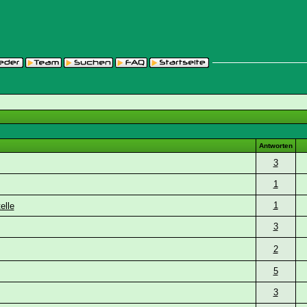
Antworten
3
1
1
elle
3
2
5
3