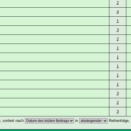
2
4
1
3
2
1
1
1
1
1
3
2
3
, sortiert nach
in
Reihenfolge,