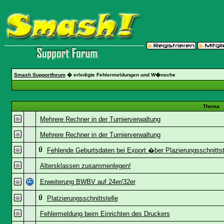
Smash Supportforum
� erledigte Fehlermeldungen und W�nsche
Thema
Mehrere Rechner in der Turnierverwaltung
Mehrere Rechner in der Turnierverwaltung
Fehlende Geburtsdaten bei Export �ber Plazierungsschnittst
Altersklassen zusammenlegen!
Erweiterung BWBV auf 24er/32er
Platzierungsschnittstelle
Fehlermeldung beim Einrichten des Druckers