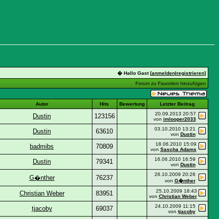
� Hallo Gast [
anmelden
|
registrieren
]
Forum zu Favoriten hinzufügen
Autor
Hits
Bewertung
Letzter Beitrag
20.09.2013
20:57
Dustin
123156
von
imlooper2033
03.10.2010
13:21
Dustin
63610
von
Dustin
18.06.2010
15:09
badmibs
70809
von
Sascha Adams
16.06.2010
16:59
Dustin
79341
von
Dustin
26.10.2009
20:26
G�nther
76237
von
G�nther
25.10.2009
18:43
Christian Weber
83951
von
Christian Weber
24.10.2009
11:15
tjacoby
69037
von
tjacoby