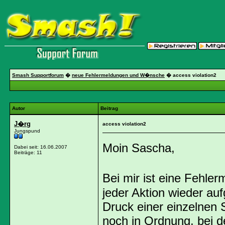
Smash Supportforum
�
neue Fehlermeldungen und W�nsche
�
access violation2
Autor
Beitrag
J�rg
access violation2
Jungspund
Moin Sascha,
Dabei seit: 16.06.2007
Beiträge: 11
Bei mir ist eine Fehle
jeder Aktion wieder au
Druck einer einzelnen 
noch in Ordnung, bei d