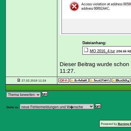
Dateianhang:
MO 2016_4.tur
(
256.66 K
Dieser Beitrag wurde schon 
11:27
.
27.02.2016
11:24
Gehe zu:
Powered by
Burning 