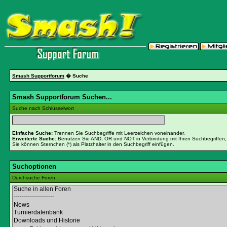
Smash Supportforum
� Suche
Smash Supportforum Suchen...
Suche nach Schlüsselwort
Einfache Suche:
Trennen Sie Suchbegriffe mit Leerzeichen voneinander.
Erweiterte Suche:
Benutzen Sie AND, OR und NOT in Verbindung mit Ihren Suchbegriffen, u
Sie können Sternchen (*) als Platzhalter in den Suchbegriff einfügen.
Suchoptionen
Durchsuche Foren