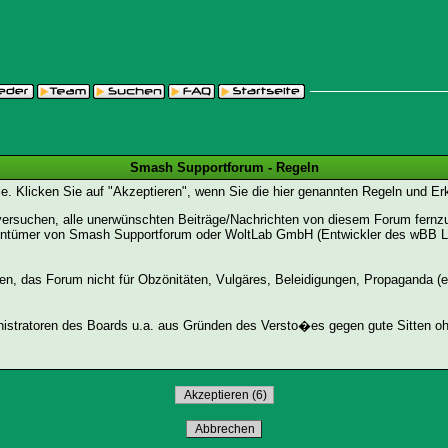
Smash Supportforum - Regeln
Sie. Klicken Sie auf "Akzeptieren", wenn Sie die hier genannten Regeln und E
suchen, alle unerwünschten Beiträge/Nachrichten von diesem Forum fernzuhal
entümer von Smash Supportforum oder WoltLab GmbH (Entwickler des wBB Lite)
den, das Forum nicht für Obzönitäten, Vulgäres, Beleidigungen, Propaganda (e
stratoren des Boards u.a. aus Gründen des Versto�es gegen gute Sitten ohn