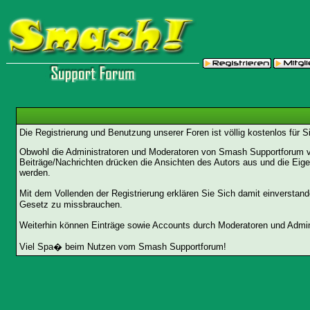
Die Registrierung und Benutzung unserer Foren ist völlig kostenlos für 
Obwohl die Administratoren und Moderatoren von Smash Supportforum ver
Beiträge/Nachrichten drücken die Ansichten des Autors aus und die Eig
werden.
Mit dem Vollenden der Registrierung erklären Sie Sich damit einverstan
Gesetz zu missbrauchen.
Weiterhin können Einträge sowie Accounts durch Moderatoren und Admini
Viel Spa� beim Nutzen vom Smash Supportforum!