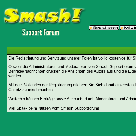
Die Registrierung und Benutzung unserer Foren ist völlig kostenlos für 
Obwohl die Administratoren und Moderatoren von Smash Supportforum ver
Beiträge/Nachrichten drücken die Ansichten des Autors aus und die Eig
werden.
Mit dem Vollenden der Registrierung erklären Sie Sich damit einverstan
Gesetz zu missbrauchen.
Weiterhin können Einträge sowie Accounts durch Moderatoren und Admini
Viel Spa� beim Nutzen vom Smash Supportforum!