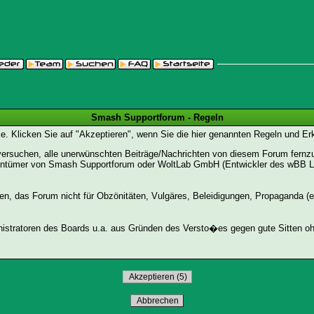
Smash Supportforum - Regeln
Sie. Klicken Sie auf "Akzeptieren", wenn Sie die hier genannten Regeln und E
suchen, alle unerwünschten Beiträge/Nachrichten von diesem Forum fernzuhal
entümer von Smash Supportforum oder WoltLab GmbH (Entwickler des wBB Lite)
den, das Forum nicht für Obzönitäten, Vulgäres, Beleidigungen, Propaganda (e
stratoren des Boards u.a. aus Gründen des Versto�es gegen gute Sitten ohn