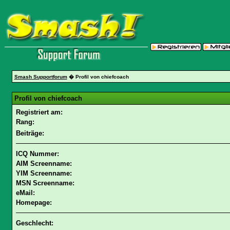
Smash Supportforum
� Profil von chiefcoach
Profil von chiefcoach
Registriert am:
Rang:
Beiträge:
ICQ Nummer:
AIM Screenname:
YIM Screenname:
MSN Screenname:
eMail:
Homepage:
Geschlecht: