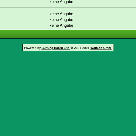
keine Angabe
keine Angabe
keine Angabe
keine Angabe
Powered by
Burning Board Lite
� 2001-2004
WoltLab GmbH