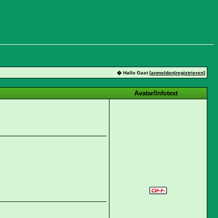
� Hallo Gast [
anmelden
|
registrieren
]
Avatar/Infotext