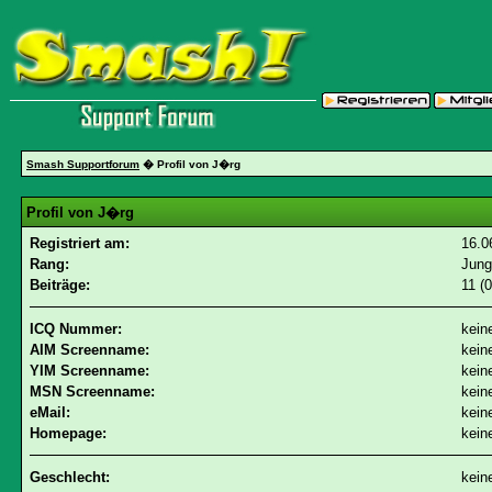
Smash Supportforum
� Profil von J�rg
Profil von J�rg
Registriert am:
16.0
Rang:
Jun
Beiträge:
11 (
ICQ Nummer:
kein
AIM Screenname:
kein
YIM Screenname:
kein
MSN Screenname:
kein
eMail:
kein
Homepage:
kein
Geschlecht:
kein