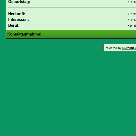
Geburtstag:
kein
Herkunft:
kein
Interessen:
kein
Beruf:
kein
Kontaktaufnahme:
Powered by
Burning 