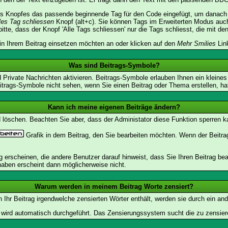
s Knopfes das passende beginnende Tag für den Code eingefügt, um danach d
les Tag schliessen
Knopf (alt+c). Sie können Tags im Erweiterten Modus auc
tte, dass der Knopf 'Alle Tags schliessen' nur die Tags schliesst, die mit de
 in Ihrem Beitrag einsetzen möchten an oder klicken auf den
Mehr Smilies
Link
Was sind Beitrags-Symbole?
Private Nachrichten aktivieren. Beitrags-Symbole erlauben Ihnen ein kleine
itrags-Symbole nicht sehen, wenn Sie einen Beitrag oder Thema erstellen, hat
Kann ich meine eigenen Beiträge ändern?
nd löschen. Beachten Sie aber, dass der Administator diese Funktion sperren 
Grafik in dem Beitrag, den Sie bearbeiten möchten. Wenn der Beitr
rscheinen, die andere Benutzer darauf hinweist, dass Sie Ihren Beitrag bea
haben erscheint dann möglicherweise nicht.
Warum werden in meinem Beitrag Worte zensiert?
hr Beitrag irgendwelche zensierten Wörter enthält, werden sie durch ein and
n wird automatisch durchgeführt. Das Zensierungssystem sucht die zu zensier