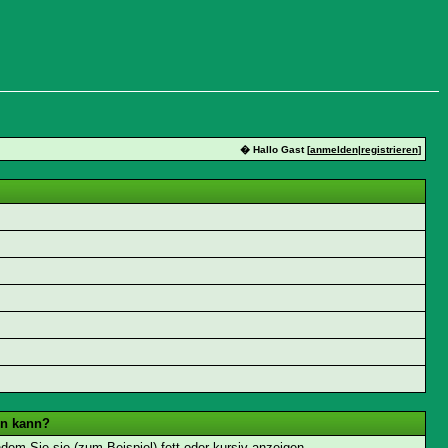
� Hallo Gast [
anmelden
|
registrieren
]
en kann?
dem Sie sie (zum Beispiel) fett oder kursiv anzeigen.