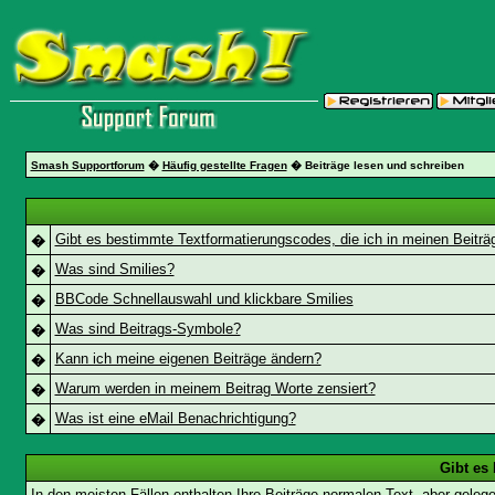
Smash Supportforum
�
Häufig gestellte Fragen
� Beiträge lesen und schreiben
Gibt es bestimmte Textformatierungscodes, die ich in meinen Beitr
�
Was sind Smilies?
�
BBCode Schnellauswahl und klickbare Smilies
�
Was sind Beitrags-Symbole?
�
Kann ich meine eigenen Beiträge ändern?
�
Warum werden in meinem Beitrag Worte zensiert?
�
Was ist eine eMail Benachrichtigung?
�
Gibt es
In den meisten Fällen enthalten Ihre Beiträge normalen Text, aber geleg