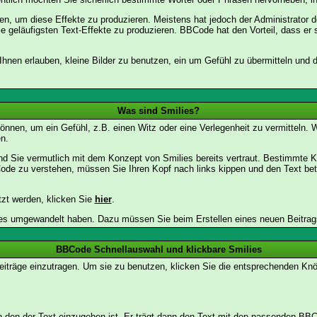
 um diese Effekte zu produzieren. Meistens hat jedoch der Administrator
e geläufigsten Text-Effekte zu produzieren. BBCode hat den Vorteil, dass er 
e Ihnen erlauben, kleine Bilder zu benutzen, ein um Gefühl zu übermitteln und
Was sind Smilies?
en können, um ein Gefühl, z.B. einen Witz oder eine Verlegenheit zu vermittel
n.
nd Sie vermutlich mit dem Konzept von Smilies bereits vertraut. Bestimmte
ode zu verstehen, müssen Sie Ihren Kopf nach links kippen und den Text be
tzt werden, klicken Sie
hier
.
lies umgewandelt haben. Dazu müssen Sie beim Erstellen eines neuen Beitrags
BBCode Schnellauswahl und klickbare Smilies
Beiträge einzutragen. Um sie zu benutzen, klicken Sie die entsprechenden K
 den der Text einzugeben ist. Er trägt dann den Text mit den passenden BBCo