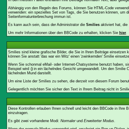
Abhängig von den Regeln des Forums, können Sie HTML-Code verwenden,
verwenden: ein spezielles Set von Tags, die Sie benutzen können, um di
Seitenformatunterbrechung immun ist.
Es kann auch sein, dass der Administrator die
Smilies
aktiviert hat, di
Um mehr Informationen über den BBCode zu erhalten, klicken Sie
hier
.
Smilies sind kleine grafische Bilder, die Sie in Ihren Beiträge einsetz
können Sie anstatt 'das war ein Witz' einen 'zwinkernden' Smilie einsetze
Wenn Sie schonmal eMail- oder Internet-Chatsysteme benutzt haben, si
Beispiel wird
:)
in ein lächelndes Gesicht umgewandelt. Um den Smilie C
lächelnden Mund darstellt.
Um eine Liste der Smilies zu sehen, die derzeit von diesem Forum benu
Gelegentlich möchten Sie sicher den Text in Ihrem Beitrag nicht in Smi
Diese Kontrollen erlauben Ihnen schnell und leicht den BBCode in Ihre 
einzutragen.
Es gibt zwei vorhandene Modi:
Normaler
und
Erweiterter Modus
.
Wenn der
normale
Modus verwendet wird, erscheint ein Pop-up Dialog, in