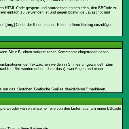
 den HTML-Code gesperrt und stattdessen entschieden, den BBCode zu
sehr einfach zu verwenden ist und gegen böswillige Javascript und
 den
[img]
Code, der Ihnen erlaubt, Bilder in Ihren Beitrag einzufügen.
n. Wenn Sie z.B. einen sarkastischen Kommentar eingetragen haben,
 Kombinationen der Textzeichen werden in Smilies umgewandelt. Zum
trachten: Sie werden sehen, dass das
:)
zwei Augen und einen
 nur das Kästchen 'Grafische Smilies deaktivieren?' markieren.
nöpfe an oder wählen einzelne Teile von den Listen aus, um einen BBCode
de Tags in Ihren Beitrag ein.