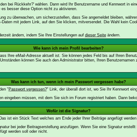
lden bei Rückkehr?' wählen. Dann wird Ihr Benutzername und Kennwort in ein
e es besser diese Option nicht zu aktivieren.
tzung zu überwachen, um sicherzustellen, dass Sie angemeldet bleiben, währ
s-Daten mit jedem Link, auf den Sie klicken, mitversendet. Die Wahl kein Co
erzeit ändern, indem Sie Ihre Einstellungen auf
dieser Seite
ändern.
Wie kann ich mein Profil bearbeiten?
f, dass Ihre eMail-Adresse aktuell ist. Sie können jedes Feld bis auf Ihren B
hen Umständen können Sie auch den Administrator bitten, Ihren Benutzernamen 
Was kann ich tun, wenn ich mein Passwort vergessen habe?
den "
Passwort vergessen?
" Link, der überall dort ist, wo Sie Ihr Kennwort e
n eingeben müssen, mit dem Sie sich im Forum registriert haben. Dann bekom
Wofür ist die Signatur?
 Das ist ein Stück Text welches am Ende jeder Ihrer Beiträge angefügt werden
gnatur bei jeder Beitragserstellung anzufügen. Wenn Sie eine Signatur erstel
ügt werden soll oder nicht.