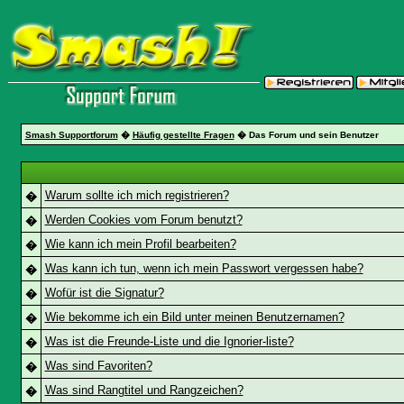
Smash Supportforum
�
Häufig gestellte Fragen
� Das Forum und sein Benutzer
Warum sollte ich mich registrieren?
�
Werden Cookies vom Forum benutzt?
�
Wie kann ich mein Profil bearbeiten?
�
Was kann ich tun, wenn ich mein Passwort vergessen habe?
�
Wofür ist die Signatur?
�
Wie bekomme ich ein Bild unter meinen Benutzernamen?
�
Was ist die Freunde-Liste und die Ignorier-liste?
�
Was sind Favoriten?
�
Was sind Rangtitel und Rangzeichen?
�