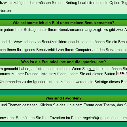
 bzw. hinzufügen, dazu müssen Sie den Beitrag bearbeiten und die Option 'Sig
rbeiten.
Wie bekomme ich ein Bild unter meinen Benutzernamen?
 in jedem Ihrer Beiträge unter Ihrem Benutzernamen angezeigt. Es gibt zwei A
lt und die Verwendung von Benutzerbildern erlaubt haben, können Sie ein Benu
uben Ihnen Ihr eigenes Benutzerbild von Ihrem Computer auf den Server hoch
Was ist die Freunde-Liste und die Ignorier-liste?
rum gemacht haben, auflisten und speichern. Wenn Sie
hier
klicken, können Si
Forums zu Ihrer Freunde-Liste hinzufügen, indem Sie auf diesen Button
Sie jemanden zu der Ignorier-Liste hinzufügen, werden die Beiträge dieses Ben
Was sind Favoriten?
en und Themen gestalten. Klicken Sie dazu in einem Forum oder Thema, das Sie
rwalten. So müssen Sie Ihre Favoriten im Forum regelmä�ig besuchen, um e