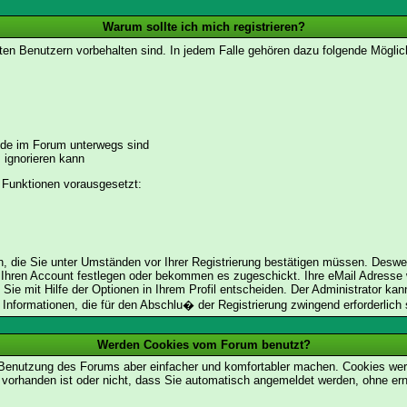
Warum sollte ich mich registrieren?
ten Benutzern vorbehalten sind. In jedem Falle gehören dazu folgende Möglic
unde im Forum unterwegs sind
m ignorieren kann
 Funktionen vorausgesetzt:
en, die Sie unter Umständen vor Ihrer Registrierung bestätigen müssen. Deswe
 Ihren Account festlegen oder bekommen es zugeschickt. Ihre eMail Adresse w
e mit Hilfe der Optionen in Ihrem Profil entscheiden. Der Administrator ka
t Informationen, die für den Abschlu� der Registrierung zwingend erforderlich 
Werden Cookies vom Forum benutzt?
 Benutzung des Forums aber einfacher und komfortabler machen. Cookies werd
m vorhanden ist oder nicht, dass Sie automatisch angemeldet werden, ohne 