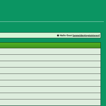
� Hallo Gast [
anmelden
|
registrieren
]