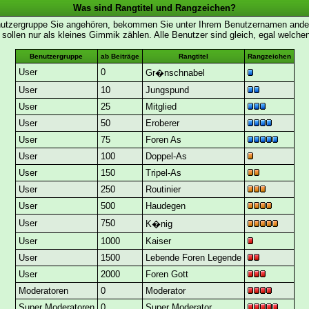
Was sind Rangtitel und Rangzeichen?
nutzergruppe Sie angehören, bekommen Sie unter Ihrem Benutzernamen andere 
 sollen nur als kleines Gimmik zählen. Alle Benutzer sind gleich, egal welch
Benutzergruppe
ab Beiträge
Rangtitel
Rangzeichen
User
0
Gr�nschnabel
User
10
Jungspund
User
25
Mitglied
User
50
Eroberer
User
75
Foren As
User
100
Doppel-As
User
150
Tripel-As
User
250
Routinier
User
500
Haudegen
User
750
K�nig
User
1000
Kaiser
User
1500
Lebende Foren Legende
User
2000
Foren Gott
Moderatoren
0
Moderator
Super Moderatoren
0
Super Moderator