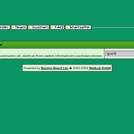
n
utzernamen ein, damit wir Ihnen weitere Informationen zuschicken können.
Powered by
Burning Board Lite
� 2001-2004
WoltLab GmbH